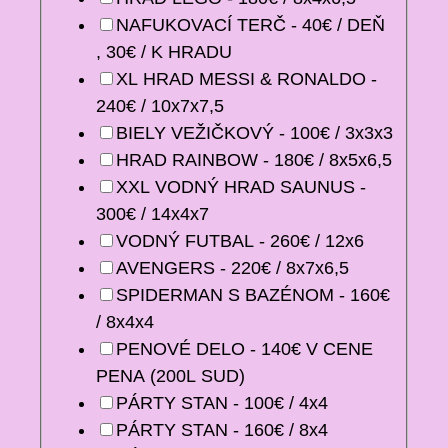
NAFUKOVACÍ TERČ - 40€ / DEŇ
, 30€ / K HRADU
XL HRAD MESSI & RONALDO -
240€ / 10x7x7,5
BIELY VEŽIČKOVÝ - 100€ / 3x3x3
HRAD RAINBOW - 180€ / 8x5x6,5
XXL VODNÝ HRAD SAUNUS -
300€ / 14x4x7
VODNÝ FUTBAL - 260€ / 12x6
AVENGERS - 220€ / 8x7x6,5
SPIDERMAN S BAZÉNOM - 160€
/ 8x4x4
PENOVÉ DELO - 140€ V CENE
PENA (200L SUD)
PÁRTY STAN - 100€ / 4x4
PÁRTY STAN - 160€ / 8x4