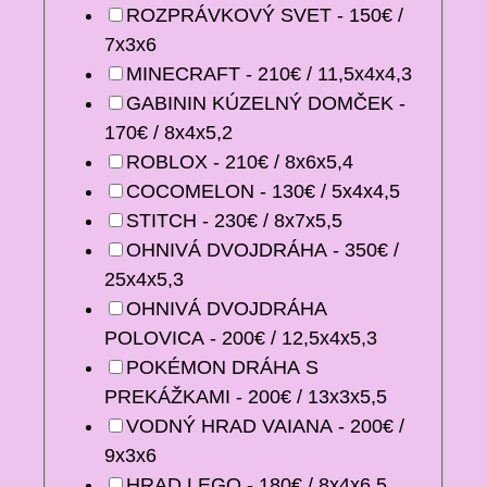
ROZPRÁVKOVÝ SVET - 150€ /
7x3x6
MINECRAFT - 210€ / 11,5x4x4,3
GABININ KÚZELNÝ DOMČEK -
170€ / 8x4x5,2
ROBLOX - 210€ / 8x6x5,4
COCOMELON - 130€ / 5x4x4,5
STITCH - 230€ / 8x7x5,5
OHNIVÁ DVOJDRÁHA - 350€ /
25x4x5,3
OHNIVÁ DVOJDRÁHA
POLOVICA - 200€ / 12,5x4x5,3
POKÉMON DRÁHA S
PREKÁŽKAMI - 200€ / 13x3x5,5
VODNÝ HRAD VAIANA - 200€ /
9x3x6
HRAD LEGO - 180€ / 8x4x6,5