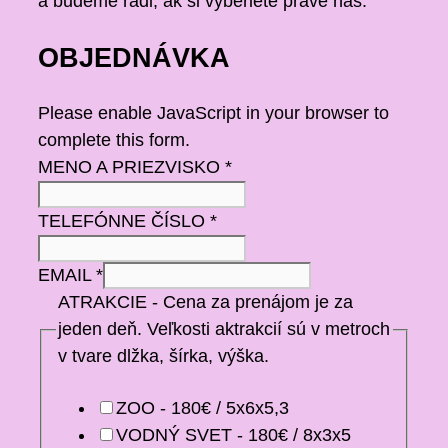
a budeme radi, ak si vyberiete práve nás.
OBJEDNÁVKA
Please enable JavaScript in your browser to
complete this form.
MENO A PRIEZVISKO
*
TELEFÓNNE ČÍSLO
*
EMAIL
*
ATRAKCIE - Cena za prenájom je za
jeden deň. Veľkosti aktrakcií sú v metroch
v tvare dlžka, šírka, výška.
ZOO - 180€ / 5x6x5,3
VODNÝ SVET - 180€ / 8x3x5